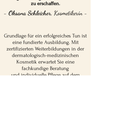
zu erschaffen.
-
Oksana Schleicher
, Kosmetikerin -
Grundlage für ein erfolgreiches Tun ist
eine fundierte Ausbildung. Mit
zertifizierten
Weiterbildungen
in der
dermatologisch-medizinischen
Kosmetik erwartet Sie eine
fachkundige Beratung
und individuelle Pflege auf dem
neuesten Stand der Kosmetik.
Die neuesten Trends sowie
wissenschaftlich erwiesene
Behandlungserfolge bleiben mir
nicht verborgen.
Außerdem garantiert meine 25-jährige
Erfahrung im medizinischen Bereich