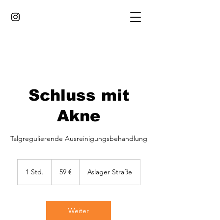
Schluss mit
Akne
Talgregulierende Ausreinigungsbehandlung
59
Euro
1 Std.
1
59 €
Aslager Straße
S
t
d
Weiter