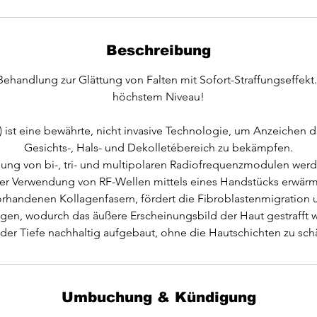
Beschreibung
Behandlung zur Glättung von Falten mit Sofort-Straffungseffekt
höchstem Niveau!
 ist eine bewährte, nicht invasive Technologie, um Anzeichen 
Gesichts-, Hals- und Dekolletébereich zu bekämpfen.
ung von bi-, tri- und multipolaren Radiofrequenzmodulen werde
er Verwendung von RF-Wellen mittels eines Handstücks erwärmt
orhandenen Kollagenfasern, fördert die Fibroblastenmigratio
gen, wodurch das äußere Erscheinungsbild der Haut gestrafft 
 der Tiefe nachhaltig aufgebaut, ohne die Hautschichten zu sc
Umbuchung & Kündigung