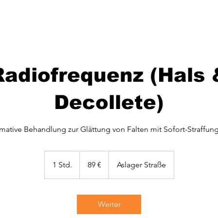
Radiofrequenz (Hals 
Decollete)
imative Behandlung zur Glättung von Falten mit Sofort-Straffung
89
Euro
1 Std.
1
89 €
Aslager Straße
S
t
d
Weiter