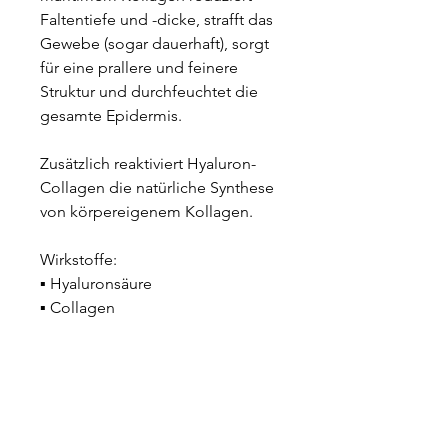
Faltentiefe und -dicke, strafft das 
Gewebe (sogar dauerhaft), sorgt 
für eine prallere und feinere 
Struktur und durchfeuchtet die 
gesamte Epidermis. 
Zusätzlich reaktiviert Hyaluron-
Collagen die natürliche Synthese 
von körpereigenem Kollagen.
Wirkstoffe: 
▪ Hyaluronsäure 
▪ Collagen 
Wirkungen: 
▪ Reduziert Faltentiefe- und 
dicke 
▪ Polstert die Haut von innen her 