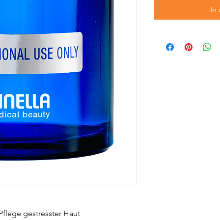
In
flege gestresster Haut