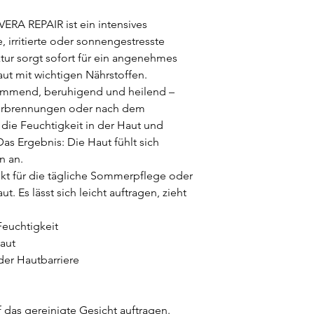
RA REPAIR ist ein intensives 
, irritierte oder sonnengestresste 
xtur sorgt sofort für ein angenehmes 
ut mit wichtigen Nährstoffen.
emmend, beruhigend und heilend – 
Verbrennungen oder nach dem 
die Feuchtigkeit in der Haut und 
as Ergebnis: Die Haut fühlt sich 
n an.
kt für die tägliche Sommerpflege oder 
t. Es lässt sich leicht auftragen, zieht 
Feuchtigkeit
Haut
der Hautbarriere
das gereinigte Gesicht auftragen.