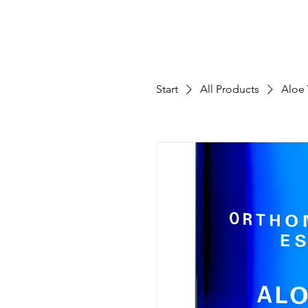
Start
All Products
Aloe 